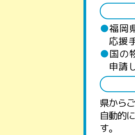
●
福岡
応援
●
国の
申請
県から
自動的
す。