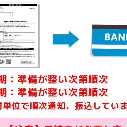
期：準備が整い次第順次
期：準備が整い次第順次
村単位で順次通知、振込してい