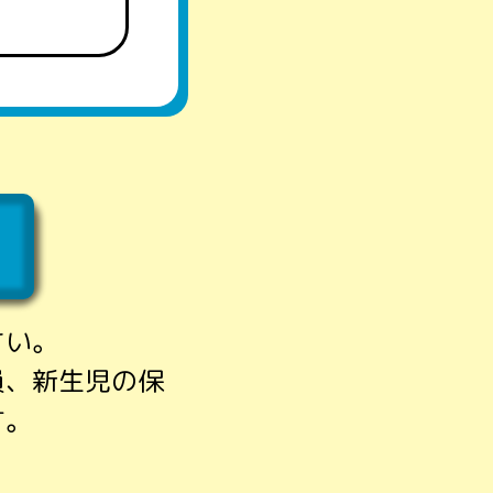
さい。
員、新生児の保
す。