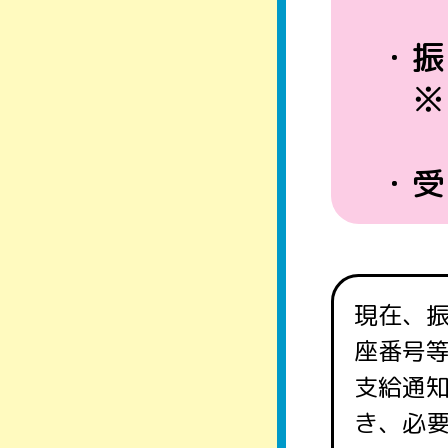
・振
※
改
・受
現在、
座番号
支給通
き、必