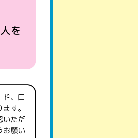
人を
要
ード、口
ります。
認いただ
うお願い